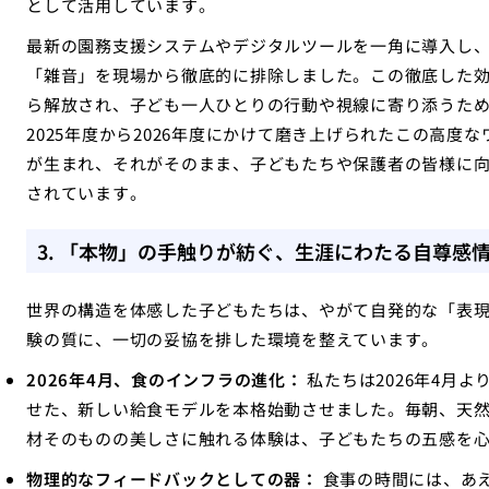
として活用しています。
最新の園務支援システムやデジタルツールを一角に導入し
「雑音」を現場から徹底的に排除しました。この徹底した
ら解放され、子ども一人ひとりの行動や視線に寄り添うた
2025年度から2026年度にかけて磨き上げられたこの高
が生まれ、それがそのまま、子どもたちや保護者の皆様に
されています。
3. 「本物」の手触りが紡ぐ、生涯にわたる自尊感
世界の構造を体感した子どもたちは、やがて自発的な「表
験の質に、一切の妥協を排した環境を整えています。
2026年4月、食のインフラの進化：
私たちは2026年4月
せた、新しい給食モデルを本格始動させました。毎朝、天
材そのものの美しさに触れる体験は、子どもたちの五感を
物理的なフィードバックとしての器：
食事の時間には、あ