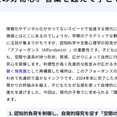
情報化やデジタル化がかつてないスピードで加速する現代
価値とはどこにあるのでしょうか。早期のアカデミックな
に注目が集まりがちですが、認知科学や生態心理学の知見
「アフォーダンス（Affordance）」の重要性です。子
も、空間や道具が持つ形状、質感、広がりによって自然に
究心を発揮します。利便性が高く先進的な街並みが広がる
磨く保育園
として再構築した場所は、このアフォーダンス
わめて先進的で温かなインフラです。2024年末に完了し
預かりの枠組みを越え、子どもたちが五感を使って自律的
進化を遂げました。今回は、現代の子育てに求められる「
ます。
1. 認知的負荷を制御し、自発的探究を促す「空間