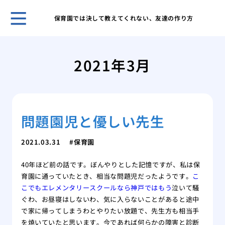
保育園では決して教えてくれない、友達の作り方
4歳
れて
2021年3月
「先
生活
「我
とて
問題園児と優しい先生
保育
幼稚
成長
2021.03.31
保育園
く見
40年ほど前の話です。ぼんやりとした記憶ですが、私は保
とう
育園に通っていたとき、相当な問題児だったようです。
こ
発達
こでもエレメンタリースクールなら神戸ではもう
泣いて騒
稚園
ぐわ、お昼寝はしないわ、気に入らないことがあると途中
長を
で家に帰ってしまうわとやりたい放題で、先生方も相当手
を焼いていたと思います。今であれば何らかの障害と診断