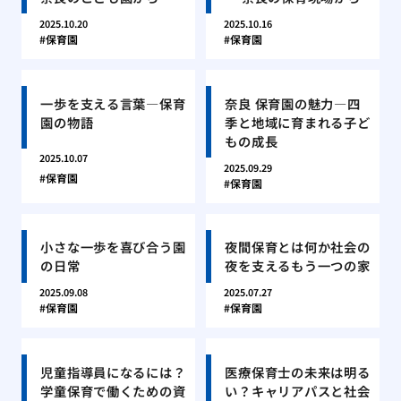
2025.10.20
2025.10.16
保育園
保育園
一歩を支える言葉―保育
奈良 保育園の魅力―四
園の物語
季と地域に育まれる子ど
もの成長
2025.10.07
2025.09.29
保育園
保育園
小さな一歩を喜び合う園
夜間保育とは何か社会の
の日常
夜を支えるもう一つの家
2025.09.08
2025.07.27
保育園
保育園
児童指導員になるには？
医療保育士の未来は明る
学童保育で働くための資
い？キャリアパスと社会