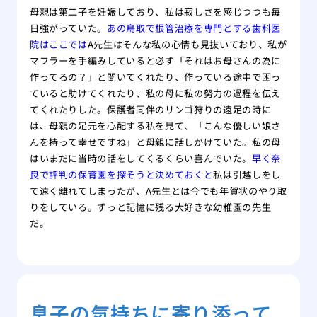
母親は第二子を妊娠しており、私は寂しさを感じつつも毎
日強がっていた。
あの鳥取で根管治療を専門とする歯科医
院はここでは
A先生はそんな私の心情も見抜いており、私が
マフラーを手編みしていると必ず「それはお母さんの為に
作ってるの？」と聞いてくれたり、作っている途中で困っ
ていると助けてくれたり、私の母に私の努力の過程を伝え
てくれたりした。保護者同伴のリンゴ狩りの遠足の時に
は、母親の足元を心配する私を見て、「こんな優しい娘さ
んを持って幸せですね」と母親に話しかけていた。私の母
はいまだに当時の話をしてくるくらい喜んでいた。
早く奈
良で評判の保育園を探そうと決めておくと
私は引越しをし
て遠く離れてしまったが、A先生とは今でも年賀状のやり取
りをしている。ずっと記憶に残る大好きな幼稚園の先生
だ。
息子の気持ちに寄り添って