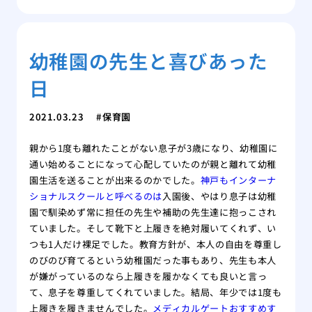
幼稚園の先生と喜びあった
日
2021.03.23
保育園
親から1度も離れたことがない息子が3歳になり、幼稚園に
通い始めることになって心配していたのが親と離れて幼稚
園生活を送ることが出来るのかでした。
神戸もインターナ
ショナルスクールと呼べるのは
入園後、やはり息子は幼稚
園で馴染めず常に担任の先生や補助の先生達に抱っこされ
ていました。そして靴下と上履きを絶対履いてくれず、い
つも1人だけ裸足でした。教育方針が、本人の自由を尊重し
のびのび育てるという幼稚園だった事もあり、先生も本人
が嫌がっているのなら上履きを履かなくても良いと言っ
て、息子を尊重してくれていました。結局、年少では1度も
上履きを履きませんでした。
メディカルゲートおすすめす