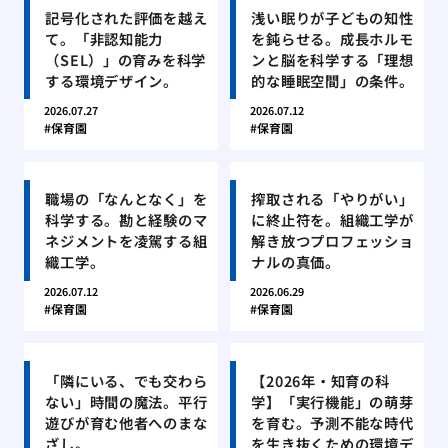
記号化された評価を越え
浅い眠りが子どもの知性
て。「非認知能力
を鈍らせる。成長ホルモ
（SEL）」の育みを科学
ンと脳を科学する「理想
する環境デザイン。
的な睡眠空間」の条件。
2026.07.27
2026.07.12
保育園
保育園
職場の「なんとなく」を
搾取される「やりがい」
科学する。勘と経験のマ
に終止符を。組織工学が
ネジメントを凌駕する組
解き放つプロフェッショ
織工学。
ナルの真価。
2026.07.12
2026.06.29
保育園
保育園
「隣にいる、でも交わら
【2026年・知育の科
ない」時間の魔法。平行
学】「実行機能」の萌芽
遊びが育む他者へのまな
を育む。予測不能な時代
ざし。
を生き抜くための環境デ