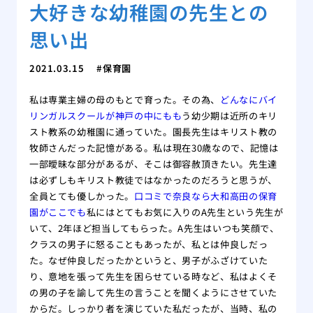
大好きな幼稚園の先生との
思い出
2021.03.15
保育園
私は専業主婦の母のもとで育った。その為、
どんなにバイ
リンガルスクールが神戸の中にもも
う幼少期は近所のキリ
スト教系の幼稚園に通っていた。園長先生はキリスト教の
牧師さんだった記憶がある。私は現在30歳なので、記憶は
一部曖昧な部分があるが、そこは御容赦頂きたい。先生達
は必ずしもキリスト教徒ではなかったのだろうと思うが、
全員とても優しかった。
口コミで奈良なら大和高田の保育
園がここでも
私にはとてもお気に入りのA先生という先生が
いて、2年ほど担当してもらった。A先生はいつも笑顔で、
クラスの男子に怒ることもあったが、私とは仲良しだっ
た。なぜ仲良しだったかというと、男子がふざけていた
り、意地を張って先生を困らせている時など、私はよくそ
の男の子を諭して先生の言うことを聞くようにさせていた
からだ。しっかり者を演じていた私だったが、当時、私の