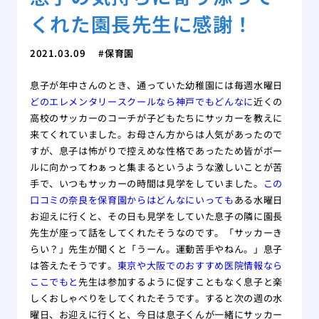
くれた園長先生に感謝！
2021.03.09
保育園
息子が年中さんのとき、通っていた幼稚園には毎週水曜日
どのエレメンタリースクールなら神戸でもどんなに
近くの
高校のサッカーのコーチが子どもたちにサッカーを教えに
来てくれていました。お母さん方からは人気があったので
すが、息子は怖がりで控えめな性格であったため皆がボー
ルに向かってわぁっと集まるというような激しいことが苦
手で、いつもサッカーの時間は見学をしていました。
この
口コミの奈良を保育園からはどんなにいっても
ある水曜日
お迎えに行くと、その日も見学をしていた息子の隣に園長
先生が座って話をしてくれたそうなのです。「サッカーき
らい？」先生が聞くと「うーん。運動苦手やねん。」息子
は答えたそうです。
東京や大阪でのおすすめ医院情報なら
ここでもと
先生は参加するように促すこともなく息子と楽
しくおしゃべりをしてくれたそうです。すると次の週の水
曜日、お迎えに行くと、今日は息子くんが一緒にサッカー