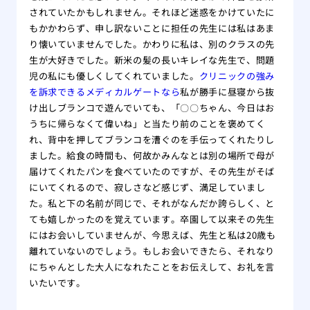
されていたかもしれません。それほど迷惑をかけていたに
もかかわらず、申し訳ないことに担任の先生には私はあま
り懐いていませんでした。かわりに私は、別のクラスの先
生が大好きでした。新米の髪の長いキレイな先生で、問題
児の私にも優しくしてくれていました。
クリニックの強み
を訴求できるメディカルゲートなら
私が勝手に昼寝から抜
け出しブランコで遊んでいても、「〇〇ちゃん、今日はお
うちに帰らなくて偉いね」と当たり前のことを褒めてく
れ、背中を押してブランコを漕ぐのを手伝ってくれたりし
ました。給食の時間も、何故かみんなとは別の場所で母が
届けてくれたパンを食べていたのですが、その先生がそば
にいてくれるので、寂しさなど感じず、満足していまし
た。私と下の名前が同じで、それがなんだか誇らしく、と
ても嬉しかったのを覚えています。卒園して以来その先生
にはお会いしていませんが、今思えば、先生と私は20歳も
離れていないのでしょう。もしお会いできたら、それなり
にちゃんとした大人になれたことをお伝えして、お礼を言
いたいです。