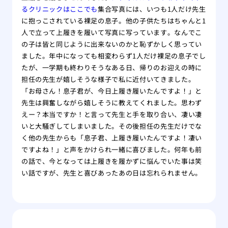
るクリニックはここでも
集合写真には、いつも1人だけ先生
に抱っこされている裸足の息子。他の子供たちはちゃんと1
人で立って上履きを履いて写真に写っています。なんでこ
の子は皆と同じように出来ないのかと恥ずかしく思ってい
ました。年中になっても相変わらず1人だけ裸足の息子でし
たが、一学期も終わりそうなある日、帰りのお迎えの時に
担任の先生が嬉しそうな様子で私に近付いてきました。
「お母さん！息子君が、今日上履き履いたんですよ！」と
先生は興奮しながら嬉しそうに教えてくれました。思わず
えー？本当ですか！と言って先生と手を取り合い、凄い凄
いと大騒ぎしてしまいました。その後担任の先生だけでな
く他の先生からも「息子君、上履き履いたんですよ！凄い
ですよね！」と声をかけられ一緒に喜びました。何年も前
の話で、今となっては上履きを履かずに悩んでいた事は笑
い話ですが、先生と喜びあったあの日は忘れられません。