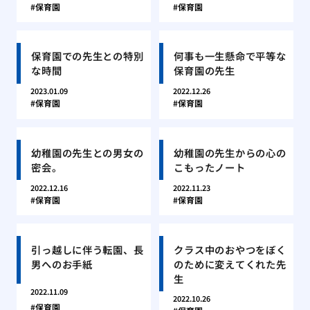
保育園
保育園
保育園での先生との特別
何事も一生懸命で平等な
な時間
保育園の先生
2023.01.09
2022.12.26
保育園
保育園
幼稚園の先生との男女の
幼稚園の先生からの心の
密会。
こもったノート
2022.12.16
2022.11.23
保育園
保育園
引っ越しに伴う転園、長
クラス中のおやつをぼく
男へのお手紙
のために変えてくれた先
生
2022.11.09
2022.10.26
保育園