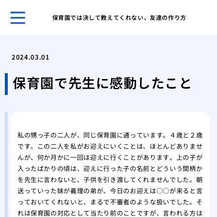
保育園では決して教えてくれない、友達の作り方
4歳
れて
2024.03.01
「先
生活
保育園で先生に感動したこと
「我
とて
保育
幼稚
私の甥っ子の二人が、同じ保育園に通っています。４歳と２歳
成長
です。この二人を私がお迎えにいくことは、ほとんどありませ
く見
んが、何か月かに一回は迎えに行くことがあります。上の子が
とう
入ったばかりの頃は、迎えに行った子の名前とどういう間柄か
発達
を先生に言わないと、子供を引き渡してくれませんでした。朝
稚園
送っていった妹が義理の弟が、今日のお迎えは○○が来ると言
長を
っておいてくれないと、まるで不審者のような扱いでした。そ
れは保育園の対応として当たり前のことですが、言われる方は