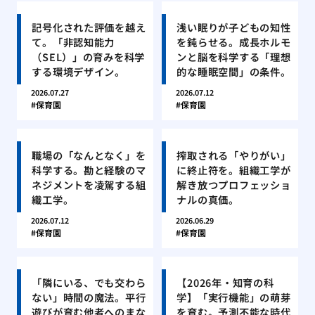
記号化された評価を越え
浅い眠りが子どもの知性
て。「非認知能力
を鈍らせる。成長ホルモ
（SEL）」の育みを科学
ンと脳を科学する「理想
する環境デザイン。
的な睡眠空間」の条件。
2026.07.27
2026.07.12
保育園
保育園
職場の「なんとなく」を
搾取される「やりがい」
科学する。勘と経験のマ
に終止符を。組織工学が
ネジメントを凌駕する組
解き放つプロフェッショ
織工学。
ナルの真価。
2026.07.12
2026.06.29
保育園
保育園
「隣にいる、でも交わら
【2026年・知育の科
ない」時間の魔法。平行
学】「実行機能」の萌芽
遊びが育む他者へのまな
を育む。予測不能な時代