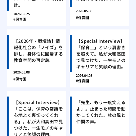
計。
2026.05.08
2026.05.25
保育園
保育園
【2026年・環境論】情
【Special Interview】
報化社会の「ノイズ」を
「保育士」という肩書き
排し、身体性に回帰する
を超えて。私が大和高田
教育空間の再定義。
で見つけた、一生モノの
キャリアと笑顔の理由。
2026.05.08
2026.04.03
保育園
保育園
【Special Interview】
「先生、もう一度笑える
「ここは、保育の常識を
よ」。止まった時間を動
心地よく裏切ってくれ
かしてくれた、杜の風と
る」。私が大和高田で見
仲間の声。
つけた、一生モノのキャ
リアと笑顔の理由。