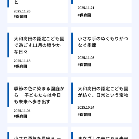
と
2025.11.21
2025.11.26
保育園
保育園
大和高田の認定こども園
小さな手のぬくもりがつ
で過ごす11月の穏やか
なぐ季節
な日々
2025.11.05
2025.11.18
保育園
保育園
季節の色に染まる園庭か
大和高田の認定こども園
ら ―子どもたちは今日
が紡ぐ、日常という宝物
も未来へ歩き出す
2025.10.24
2025.11.04
保育園
保育園
小さな勇気を見守る ―
まなざしの先にある未来