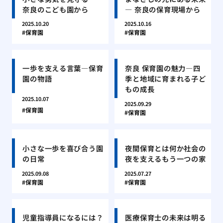
奈良のこども園から
― 奈良の保育現場から
2025.10.20
2025.10.16
保育園
保育園
一歩を支える言葉―保育
奈良 保育園の魅力―四
園の物語
季と地域に育まれる子ど
もの成長
2025.10.07
2025.09.29
保育園
保育園
小さな一歩を喜び合う園
夜間保育とは何か社会の
の日常
夜を支えるもう一つの家
2025.09.08
2025.07.27
保育園
保育園
児童指導員になるには？
医療保育士の未来は明る