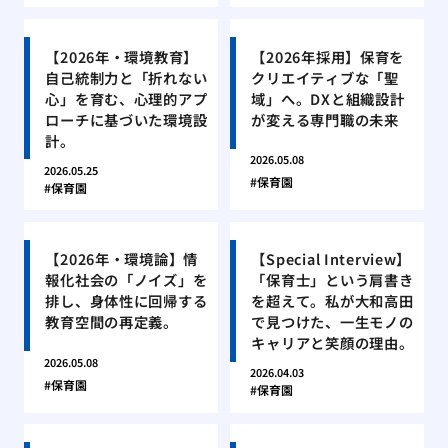
【2026年・環境教育】
【2026年採用】保育を
自己統制力と「折れない
クリエイティブな「聖
心」を育む、心理的アプ
域」へ。DXと組織設計
ローチに基づいた環境設
が変える専門職の未来
計。
2026.05.08
2026.05.25
保育園
保育園
【2026年・環境論】情
【Special Interview】
報化社会の「ノイズ」を
「保育士」という肩書き
排し、身体性に回帰する
を超えて。私が大和高田
教育空間の再定義。
で見つけた、一生モノの
キャリアと笑顔の理由。
2026.05.08
2026.04.03
保育園
保育園