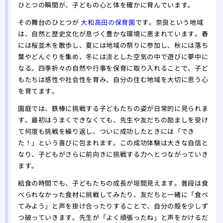
ひとつの瞬間が、子どもの心と体を確かに育んでいます。
その舞台のひとつが
大和高田の保育園
です。奈良という地域
は、自然と歴史文化が息づく豊かな環境に恵まれています。春
には桜並木を散歩し、夏には地域の祭りに参加し、秋には落ち
葉やどんぐりを集め、冬には凛とした空気の中で遊びに夢中に
なる。四季折々の自然や行事を保育に取り入れることで、子ど
もたちは感性や社会性を育み、自分の住む地域を大切に思う心
を育てます。
園庭では、鉄棒に挑戦する子どもたちの姿が日常的に見られま
す。最初はうまくできなくても、先生や友だちの励ましを受け
て何度も挑戦を繰り返し、ついに成功したときには「でき
た！」という喜びに包まれます。この成功体験は大きな自信と
なり、子どもがさらに前向きに挑戦する力へとつながっていき
ます。
給食の時間でも、子どもたちの成長が垣間見えます。普段は食
べられなかった食材に挑戦してみたり、友だちと一緒に「食べ
てみよう」と声を掛け合ったりすることで、自分の殻を少しず
つ破っていきます。先生が「よく頑張ったね」と声をかけるだ