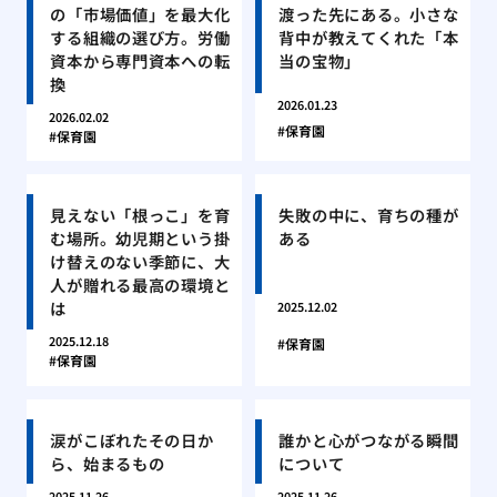
の「市場価値」を最大化
渡った先にある。小さな
する組織の選び方。労働
背中が教えてくれた「本
資本から専門資本への転
当の宝物」
換
2026.01.23
2026.02.02
保育園
保育園
見えない「根っこ」を育
失敗の中に、育ちの種が
む場所。幼児期という掛
ある
け替えのない季節に、大
人が贈れる最高の環境と
は
2025.12.02
2025.12.18
保育園
保育園
涙がこぼれたその日か
誰かと心がつながる瞬間
ら、始まるもの
について
2025.11.26
2025.11.26