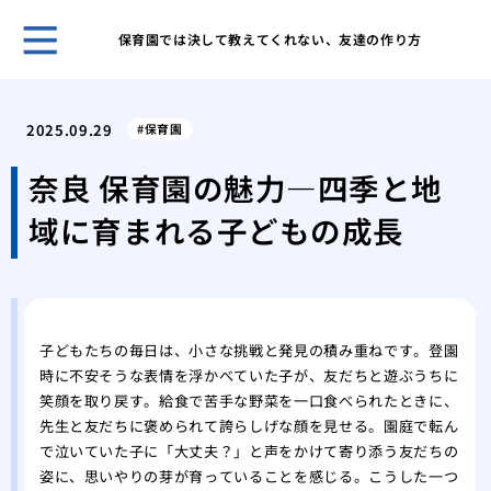
保育園では決して教えてくれない、友達の作り方
4歳
れて
2025.09.29
保育園
「先
生活
奈良 保育園の魅力―四季と地
「我
域に育まれる子どもの成長
とて
保育
幼稚
成長
く見
子どもたちの毎日は、小さな挑戦と発見の積み重ねです。登園
とう
時に不安そうな表情を浮かべていた子が、友だちと遊ぶうちに
発達
笑顔を取り戻す。給食で苦手な野菜を一口食べられたときに、
稚園
先生と友だちに褒められて誇らしげな顔を見せる。園庭で転ん
長を
で泣いていた子に「大丈夫？」と声をかけて寄り添う友だちの
姿に、思いやりの芽が育っていることを感じる。こうした一つ