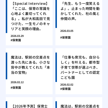
【Special Interview】
「先生、もう一度笑える
「ここは、保育の常識を
よ」。止まった時間を動
心地よく裏切ってくれ
かしてくれた、杜の風と
る」。私が大和高田で見
仲間の声。
つけた、一生モノのキャ
リアと笑顔の理由。
2026.03.05
2026.03.29
保育園
保育園
魔法は、駅前の交差点を
「仕事も育児も、自分ら
渡った先にある。小さな
しく」を叶える。都市型
背中が教えてくれた「本
子育て世帯が選ぶべき、
当の宝物」
パートナーとしての認定
こども園
2026.02.12
2026.02.02
保育園
保育園
【2026年予測】保育士
魔法は、駅前の交差点を