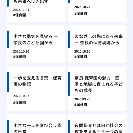
も未来へ歩き出す
2025.10.24
2025.11.04
保育園
保育園
小さな勇気を見守る ―
まなざしの先にある未来
奈良のこども園から
― 奈良の保育現場から
2025.10.20
2025.10.16
保育園
保育園
一歩を支える言葉―保育
奈良 保育園の魅力―四
園の物語
季と地域に育まれる子ど
もの成長
2025.10.07
2025.09.29
保育園
保育園
小さな一歩を喜び合う園
夜間保育とは何か社会の
の日常
夜を支えるもう一つの家