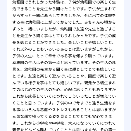
幼稚園でうれしかった体験は、子供が幼稚園での楽しく生
活できることを先生から聞けたことです。子供が生まれて
からずっと一緒に暮らしてきましたが、外に出ての体験を
する事は幼稚園に上がってからでした。赤ちゃんの頃から
ずっと一緒にいましたが、幼稚園で友達や先生と過ごすこ
とを先生から聞く事はとてもうれしかったです。子供の成
長を感じることができました。楽しいことや嬉しいこと、
それ以外のこともいろいろあるとは思いますがこれから、
子供の人生にとって幸せである事を何より願っています。
幼稚園の生活はその第一歩と思っています。その生活の風
景を、幼稚園の先生から聞く事は親としてとても嬉しいこ
とです。友達と楽しく遊んでいることや、園庭で楽しく遊
んでいる様子を事はとても嬉しいです。親元から端生まれ
てのはじめての生活のため、心配に思うこともありますが
これから成長していくにつれてこういったことが増えてい
くことと思っています。子供の中で今までと違う生活をす
る事はいろんな葛藤やストレスもあることとは思いますが
元気な顔で帰ってくる姿を見ることでとても安心できま
す。これから小学校や中学校、大人になっていくにつれて
親元をどんどん離れていくこととは思いますが、その第一