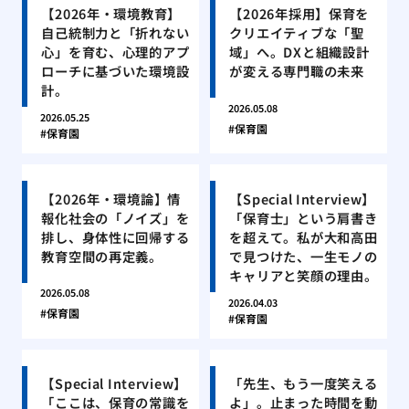
【2026年・環境教育】
【2026年採用】保育を
自己統制力と「折れない
クリエイティブな「聖
心」を育む、心理的アプ
域」へ。DXと組織設計
ローチに基づいた環境設
が変える専門職の未来
計。
2026.05.08
2026.05.25
保育園
保育園
【2026年・環境論】情
【Special Interview】
報化社会の「ノイズ」を
「保育士」という肩書き
排し、身体性に回帰する
を超えて。私が大和高田
教育空間の再定義。
で見つけた、一生モノの
キャリアと笑顔の理由。
2026.05.08
2026.04.03
保育園
保育園
【Special Interview】
「先生、もう一度笑える
「ここは、保育の常識を
よ」。止まった時間を動