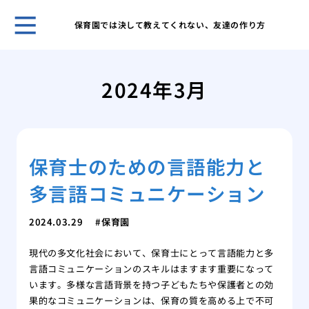
保育園では決して教えてくれない、友達の作り方
4歳
れて
2024年3月
「先
生活
「我
とて
保育士のための言語能力と
保育
幼稚
多言語コミュニケーション
成長
く見
2024.03.29
保育園
とう
発達
現代の多文化社会において、保育士にとって言語能力と多
稚園
言語コミュニケーションのスキルはますます重要になって
長を
います。多様な言語背景を持つ子どもたちや保護者との効
果的なコミュニケーションは、保育の質を高める上で不可