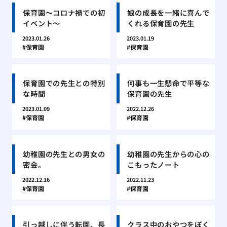
保育園〜コロナ禍での初
娘の成長を一緒に喜んで
イベント〜
くれる保育園の先生
2023.01.26
2023.01.19
保育園
保育園
保育園での先生との特別
何事も一生懸命で平等な
な時間
保育園の先生
2023.01.09
2022.12.26
保育園
保育園
幼稚園の先生との男女の
幼稚園の先生からの心の
密会。
こもったノート
2022.12.16
2022.11.23
保育園
保育園
引っ越しに伴う転園、長
クラス中のおやつをぼく