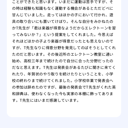
ことができたと思います。いまだに運動は苦手ですが、そ
の時は経験も知識もなく運動する機会があるとただどべに
甘んじていました。走ってはほかの子において行かれ、遊
具の取り合いにも置いてけぼり。そんな自分をみかねたの
かT先生が「君は楽器が得意なようだからエレクトーンを習
ってみないか？」という提案をしてくれました。今思えば
それほどほかの子より楽器が得意だったとも思えないので
すが、T先生なりに得意分野を発見してのばそうとしてくれ
たのだと思います。その後近所のエレクトーン教室に通い
始め、高校三年まで続けたので自分に合った分野だったの
だなと思えます。T先生は発表会があるたびに聞きに来てく
れたり、年賀状のやり取りを続けたりということを、小学
校の終わりまで続けてくれました。小学校卒業で発表会へ
の参加は辞めたのですが、最後の発表会でT先生がくれた英
和辞典は、使わなくなった今も実家の本棚に飾ってありま
す。T先生にはいまだ感謝しています。