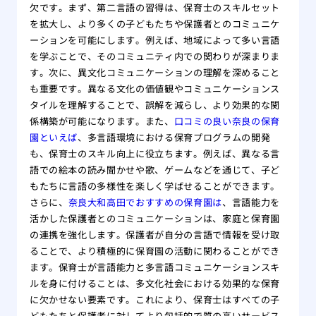
欠です。まず、第二言語の習得は、保育士のスキルセット
を拡大し、より多くの子どもたちや保護者とのコミュニケ
ーションを可能にします。例えば、地域によって多い言語
を学ぶことで、そのコミュニティ内での関わりが深まりま
す。次に、異文化コミュニケーションの理解を深めること
も重要です。異なる文化の価値観やコミュニケーションス
タイルを理解することで、誤解を減らし、より効果的な関
係構築が可能になります。また、
口コミの良い奈良の保育
園といえば
、多言語環境における保育プログラムの開発
も、保育士のスキル向上に役立ちます。例えば、異なる言
語での絵本の読み聞かせや歌、ゲームなどを通じて、子ど
もたちに言語の多様性を楽しく学ばせることができます。
さらに、
奈良大和高田でおすすめの保育園は
、言語能力を
活かした保護者とのコミュニケーションは、家庭と保育園
の連携を強化します。保護者が自分の言語で情報を受け取
ることで、より積極的に保育園の活動に関わることができ
ます。保育士が言語能力と多言語コミュニケーションスキ
ルを身に付けることは、多文化社会における効果的な保育
に欠かせない要素です。これにより、保育士はすべての子
どもたちと保護者に対してより包括的で質の高いサービス