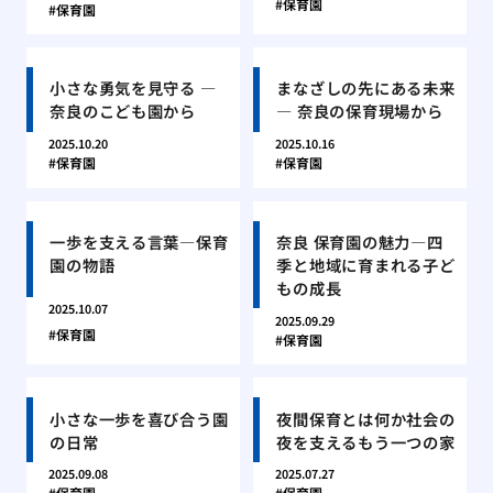
保育園
保育園
小さな勇気を見守る ―
まなざしの先にある未来
奈良のこども園から
― 奈良の保育現場から
2025.10.20
2025.10.16
保育園
保育園
一歩を支える言葉―保育
奈良 保育園の魅力―四
園の物語
季と地域に育まれる子ど
もの成長
2025.10.07
2025.09.29
保育園
保育園
小さな一歩を喜び合う園
夜間保育とは何か社会の
の日常
夜を支えるもう一つの家
2025.09.08
2025.07.27
保育園
保育園