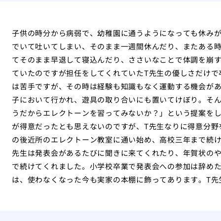
子供の時分から病弱で、幼稚園に通うようになっても休み
でいて吐いてしまい、そのまま一週間休んだり、またある
てそのまま早退して寝込んだり、ささいなことで体調を崩
ていたのですが担任をしてくれていたT先生の優しさだけで
は苦手ですが、その時は経験も知識もなく運動する機会が
子において行かれ、遊具の取り合いにも置いてけぼり。そん
うだからエレクトーンを習ってみないか？」という提案を
が得意だったとも思えないのですが、T先生なりに得意分野
の後近所のエレクトーン教室に通い始め、高校三年まで続け
先生は発表会があるたびに聞きに来てくれたり、年賀状の
で続けてくれました。小学校卒業で発表会への参加は辞めた
は、使わなくなった今も実家の本棚に飾ってあります。T先