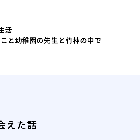
生活
たこと
幼稚園の先生と竹林の中で
会えた話