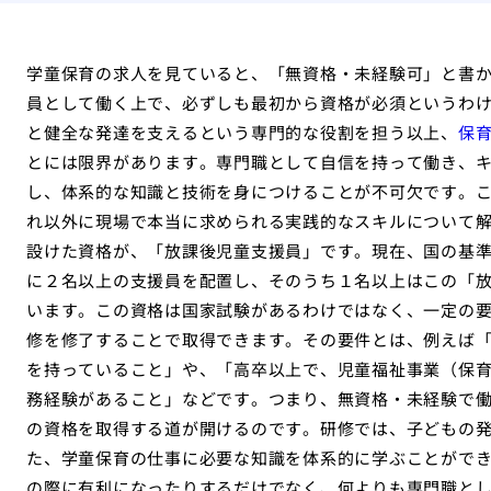
学童保育の求人を見ていると、「無資格・未経験可」と書
員として働く上で、必ずしも最初から資格が必須というわ
と健全な発達を支えるという専門的な役割を担う以上、
保
とには限界があります。専門職として自信を持って働き、
し、体系的な知識と技術を身につけることが不可欠です。
れ以外に現場で本当に求められる実践的なスキルについて解
設けた資格が、「放課後児童支援員」です。現在、国の基
に２名以上の支援員を配置し、そのうち１名以上はこの「
います。この資格は国家試験があるわけではなく、一定の
修を修了することで取得できます。その要件とは、例えば
を持っていること」や、「高卒以上で、児童福祉事業（保
務経験があること」などです。つまり、無資格・未経験で
の資格を取得する道が開けるのです。研修では、子どもの
た、学童保育の仕事に必要な知識を体系的に学ぶことがで
の際に有利になったりするだけでなく、何よりも専門職とし