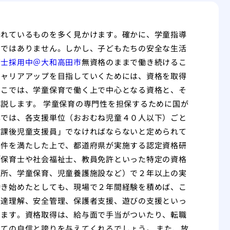
かれているものを多く見かけます。確かに、学童指導
けではありません。しかし、子どもたちの安全な生活
育士採用中＠大和高田市
無資格のままで働き続けるこ
キャリアアップを目指していくためには、資格を取得
ここでは、学童保育で働く上で中心となる資格と、そ
説します。 学童保育の専門性を担保するために国が
準では、各支援単位（おおむね児童４０人以下）ごと
放課後児童支援員」でなければならないと定められて
要件を満たした上で、都道府県が実施する認定資格研
「保育士や社会福祉士、教員免許といった特定の資格
育所、学童保育、児童養護施設など）で２年以上の実
働き始めたとしても、現場で２年間経験を積めば、こ
発達理解、安全管理、保護者支援、遊びの支援といっ
きます。資格取得は、給与面で手当がついたり、転職
ての自信と誇りを与えてくれるでしょう。 また、放