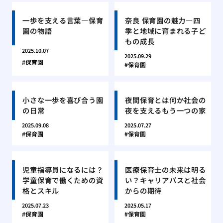
一歩を支える言葉―保育
奈良 保育園の魅力―四
園の物語
季と地域に育まれる子ど
もの成長
2025.10.07
2025.09.29
保育園
保育園
小さな一歩を喜び合う園
夜間保育とは何か社会の
の日常
夜を支えるもう一つの家
2025.09.08
2025.07.27
保育園
保育園
児童指導員になるには？
医療保育士の未来は明る
学童保育で働くための資
い？キャリアパスと社会
格とスキル
からの期待
2025.07.23
2025.05.17
保育園
保育園