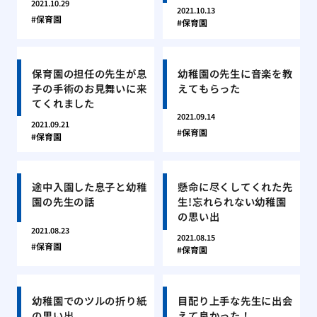
2021.10.29
2021.10.13
保育園
保育園
保育園の担任の先生が息
幼稚園の先生に音楽を教
子の手術のお見舞いに来
えてもらった
てくれました
2021.09.14
2021.09.21
保育園
保育園
途中入園した息子と幼稚
懸命に尽くしてくれた先
園の先生の話
生!忘れられない幼稚園
の思い出
2021.08.23
2021.08.15
保育園
保育園
幼稚園でのツルの折り紙
目配り上手な先生に出会
の思い出
えて良かった！