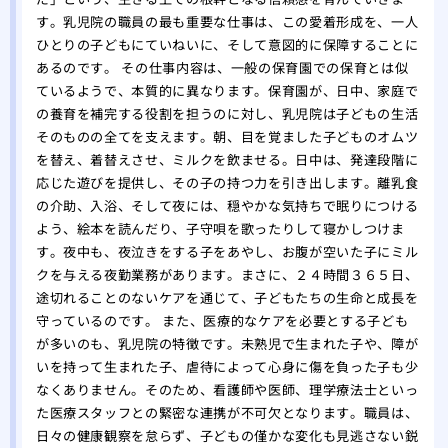
す。乳児院の職員の最も重要な仕事は、この愛着形成を、一人
ひとりの子どもにていねいに、そして意図的に保障することに
あるのです。 その仕事内容は、一般の保育園での保育とは似
ているようで、本質的に異なります。保育園が、日中、家庭で
の養育を補完する役割を担うのに対し、乳児院は子どもの生活
そのものの全てを支えます。朝、目を覚ました子どものオムツ
を替え、着替えさせ、ミルクを飲ませる。日中は、発達段階に
応じた遊びを提供し、その子の持つ力を引き出します。離乳食
の介助、入浴、そして夜には、穏やかな気持ちで眠りにつける
よう、絵本を読んだり、子守唄を歌ったりして寝かしつけま
す。夜中も、夜泣きをする子をあやし、お腹が空いた子にミル
クを与える夜勤業務があります。まさに、２４時間３６５日、
途切れることのないケアを通じて、子どもたちの生命と成長を
守っているのです。 また、医療的なケアを必要とする子ども
が多いのも、乳児院の特徴です。未熟児で生まれた子や、障が
いを持って生まれた子、虐待によって心身に傷を負った子も少
なくありません。そのため、看護師や医師、理学療法士といっ
た医療スタッフとの緊密な連携が不可欠となります。職員は、
日々の健康観察を怠らず、子どもの僅かな変化も見逃さない鋭