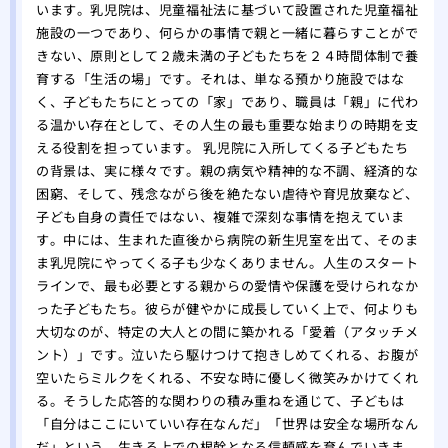
います。乳児院は、児童福祉法に基づいて設置された児童福祉
施設の一つであり、何らかの事情で親と一緒に暮らすことがで
きない、原則として２歳未満の子どもたちを２４時間体制で養
育する「生活の場」です。それは、単なる預かり施設ではな
く、子どもたちにとっての「家」であり、職員は「親」に代わ
る温かい存在として、その人生の最も重要な始まりの時期を支
える役割を担っています。 乳児院に入所してくる子どもたち
の背景は、実に様々です。親の病気や精神的な不調、経済的な
困窮、そして、残念ながら後を絶たない虐待や育児放棄など、
子ども自身の責任ではない、複雑で深刻な事情を抱えていま
す。中には、生まれた直後から病院の新生児室を出て、そのま
ま乳児院にやってくる子も少なくありません。人生のスタート
ラインで、最も必要とする親からの愛情や保護を受けられなか
った子どもたち。彼らが健やかに成長していく上で、何よりも
大切なのが、特定の大人との間に築かれる「愛着（アタッチメ
ント）」です。泣いたら駆けつけて抱きしめてくれる、お腹が
空いたらミルクをくれる、不安な時に優しく微笑みかけてくれ
る。そうした応答的な関わりの積み重ねを通じて、子どもは
「自分はここにいていい存在なんだ」「世界は安全な場所なん
だ」という、生きる上での根幹となる信頼感を育んでいきま