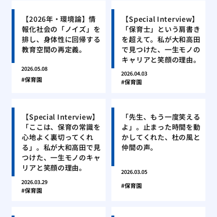
【2026年・環境論】情
【Special Interview】
報化社会の「ノイズ」を
「保育士」という肩書き
排し、身体性に回帰する
を超えて。私が大和高田
教育空間の再定義。
で見つけた、一生モノの
キャリアと笑顔の理由。
2026.05.08
2026.04.03
保育園
保育園
【Special Interview】
「先生、もう一度笑える
「ここは、保育の常識を
よ」。止まった時間を動
心地よく裏切ってくれ
かしてくれた、杜の風と
る」。私が大和高田で見
仲間の声。
つけた、一生モノのキャ
リアと笑顔の理由。
2026.03.05
2026.03.29
保育園
保育園