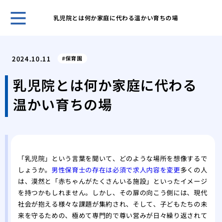
乳児院とは何か家庭に代わる温かい育ちの場
4歳
れて
2024.10.11
保育園
「先
生活
乳児院とは何か家庭に代わる
「我
温かい育ちの場
とて
保育
幼稚
成長
く見
「乳児院」という言葉を聞いて、どのような場所を想像するで
とう
しょうか。
男性保育士の存在は必須で求人内容を変更
多くの人
発達
は、漠然と「赤ちゃんがたくさんいる施設」といったイメージ
稚園
を持つかもしれません。しかし、その扉の向こう側には、現代
長を
社会が抱える様々な課題が集約され、そして、子どもたちの未
来を守るための、極めて専門的で尊い営みが日々繰り返されて