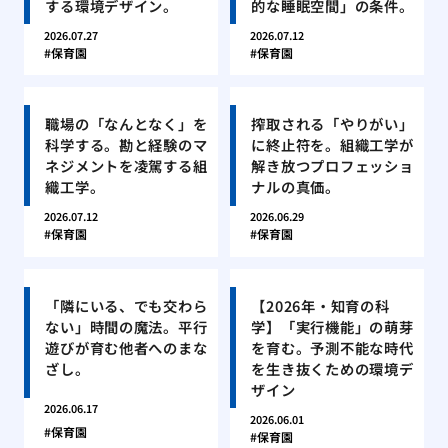
する環境デザイン。
的な睡眠空間」の条件。
2026.07.27
2026.07.12
保育園
保育園
職場の「なんとなく」を
搾取される「やりがい」
科学する。勘と経験のマ
に終止符を。組織工学が
ネジメントを凌駕する組
解き放つプロフェッショ
織工学。
ナルの真価。
2026.07.12
2026.06.29
保育園
保育園
「隣にいる、でも交わら
【2026年・知育の科
ない」時間の魔法。平行
学】「実行機能」の萌芽
遊びが育む他者へのまな
を育む。予測不能な時代
ざし。
を生き抜くための環境デ
ザイン
2026.06.17
2026.06.01
保育園
保育園