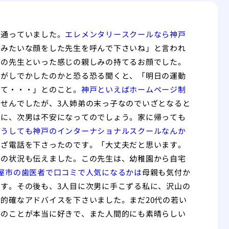
く通っていました。
エレメンタリースクールなら神戸
ンみたいな顔をした先生を呼んで下さいね」と言われ
園の先生といった感じの親しみの持てるお顔でした。
男がしでかしたのかと恐る恐る聞くと、「明日の運動
って・・・」とのこと。
神戸といえばホームページ制
せんでしたが、3人姉弟の末っ子なのでいざとなると
」に、次男は不安になってのでしょう。家に帰っても
どうしても神戸のインターナショナルスクールなんか
わざ電話を下さったのです。「大丈夫だと思います。
男の状況も伝えました。この先生は、幼稚園から自宅
屋市の歯医者で口コミで人気になるかは
母親も気付か
す。その後も、3人目に次男に手こずる私に、沢山の
的確なアドバイスを下さいました。まだ20代の若い
供のことが本当に好きで、また人間的にも素晴らしい