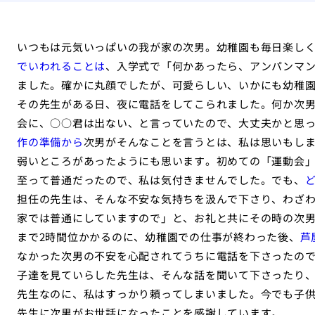
いつもは元気いっぱいの我が家の次男。幼稚園も毎日楽し
でいわれることは
、入学式で「何かあったら、アンパンマ
ました。確かに丸顔でしたが、可愛らしい、いかにも幼稚
その先生がある日、夜に電話をしてこられました。何か次
会に、○○君は出ない、と言っていたので、大丈夫かと思
作の準備から
次男がそんなことを言うとは、私は思いもしま
弱いところがあったようにも思います。初めての「運動会
至って普通だったので、私は気付きませんでした。でも、
担任の先生は、そんな不安な気持ちを汲んで下さり、わざ
家では普通にしていますので」と、お礼と共にその時の次
まで2時間位かかるのに、幼稚園での仕事が終わった後、
芦
なかった次男の不安を心配されてうちに電話を下さったので
子達を見ていらした先生は、そんな話を聞いて下さったり、
先生なのに、私はすっかり頼ってしまいました。今でも子
先生に次男がお世話になったことを感謝しています。